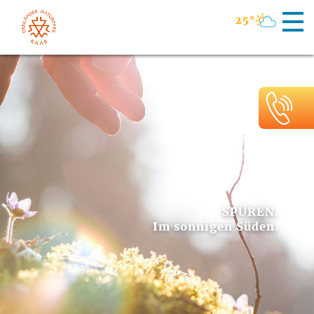
25°
SPÜREN.
Im sonnigen Süden.