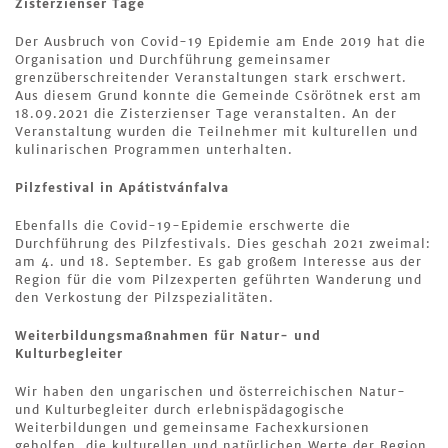
Zisterzienser Tage
Der Ausbruch von Covid-19 Epidemie am Ende 2019 hat die
Organisation und Durchführung gemeinsamer
grenzüberschreitender Veranstaltungen stark erschwert.
Aus diesem Grund konnte die Gemeinde Csörötnek erst am
18.09.2021 die Zisterzienser Tage veranstalten. An der
Veranstaltung wurden die Teilnehmer mit kulturellen und
kulinarischen Programmen unterhalten.
Pilzfestival in Apátistvánfalva
Ebenfalls die Covid-19-Epidemie erschwerte die
Durchführung des Pilzfestivals. Dies geschah 2021 zweimal:
am 4. und 18. September. Es gab großem Interesse aus der
Region für die vom Pilzexperten geführten Wanderung und
den Verkostung der Pilzspezialitäten.
Weiterbildungsmaßnahmen für Natur- und
Kulturbegleiter
Wir haben den ungarischen und österreichischen Natur-
und Kulturbegleiter durch erlebnispädagogische
Weiterbildungen und gemeinsame Fachexkursionen
geholfen, die kulturellen und natürlichen Werte der Region