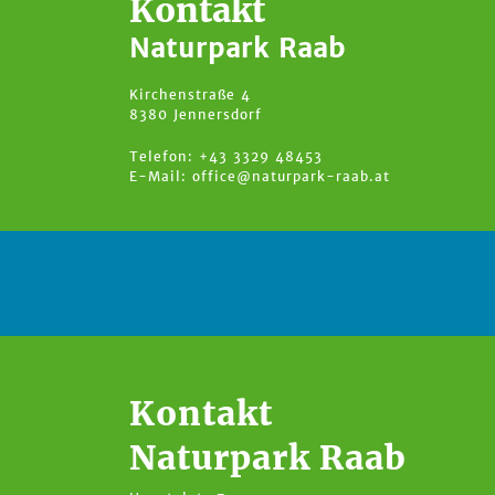
Kontakt
Naturpark Raab
Kirchenstraße 4
8380 Jennersdorf
Telefon: +43 3329 48453
E-Mail:
office@naturpark-raab.at
Kontakt
Naturpark Raab