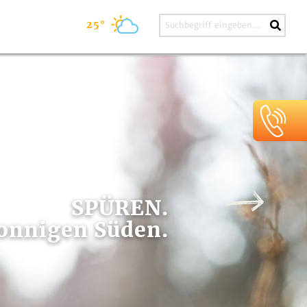
25°
SPÜREN.
onnigen Süden.