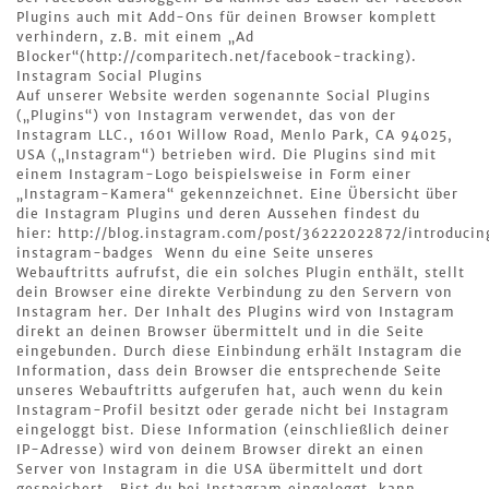
Plugins auch mit Add-Ons für deinen Browser komplett
verhindern, z.B. mit einem „Ad
Blocker“(http://comparitech.net/facebook-tracking).
Instagram Social Plugins
Auf unserer Website werden sogenannte Social Plugins
(„Plugins“) von Instagram verwendet, das von der
Instagram LLC., 1601 Willow Road, Menlo Park, CA 94025,
USA („Instagram“) betrieben wird. Die Plugins sind mit
einem Instagram-Logo beispielsweise in Form einer
„Instagram-Kamera“ gekennzeichnet. Eine Übersicht über
die Instagram Plugins und deren Aussehen findest du
hier: http://blog.instagram.com/post/36222022872/introducin
instagram-badges Wenn du eine Seite unseres
Webauftritts aufrufst, die ein solches Plugin enthält, stellt
dein Browser eine direkte Verbindung zu den Servern von
Instagram her. Der Inhalt des Plugins wird von Instagram
direkt an deinen Browser übermittelt und in die Seite
eingebunden. Durch diese Einbindung erhält Instagram die
Information, dass dein Browser die entsprechende Seite
unseres Webauftritts aufgerufen hat, auch wenn du kein
Instagram-Profil besitzt oder gerade nicht bei Instagram
eingeloggt bist. Diese Information (einschließlich deiner
IP-Adresse) wird von deinem Browser direkt an einen
Server von Instagram in die USA übermittelt und dort
gespeichert. Bist du bei Instagram eingeloggt, kann